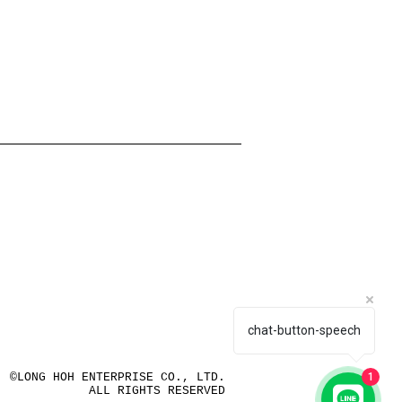
chat-button-speech
©LONG HOH ENTERPRISE CO., LTD.
1
ALL RIGHTS RESERVED