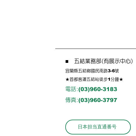
五結業務部(有展示中心)
■
3-6
宜蘭縣五結鄉國民南路
號
1
★​首都客運五結站徒步
分鐘​★​
電話:
(03)960-3183
傳真:
(03)960-3797
日本担当直通番号