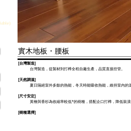
.com
lable)
實木地板・腰板
[台灣製造]
台灣製造，從製材到打榫全程自廠生產，品質直接控管。
[天然調溫]
夏日隔絕室外多餘的熱能，冬天時能吸收熱能，維持室內的
[尺寸安定]
黃檜與香杉為收縮率較低*的樹種，搭配企口打榫，降低裝
[樹種選擇]