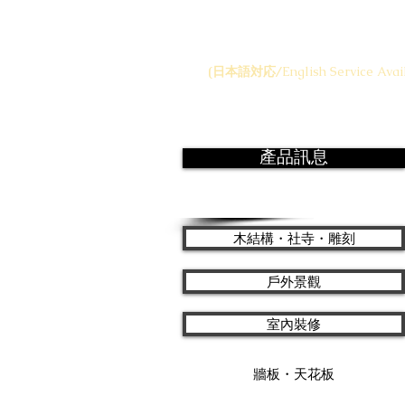
info@longhaeuser
(日本語対応/
English Service Avai
產品訊息
木結構・社寺・雕刻
戶外景觀
室內裝修
牆板・天花板