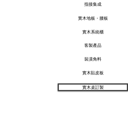
指接集成
實木地板・腰板
實木系統櫃
客製產品
裝潢角料
實木貼皮板
實木桌訂製