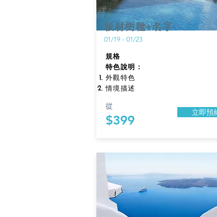
板材樹種+名字
01/19 - 01/23
規格​
特色說明：
外觀特色
情境描述
從
立即預
$399