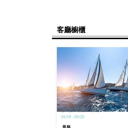
客廳櫥櫃
板材樹種+名字
01/19 - 01/23
規格​