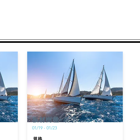
板材樹種+名字
01/19 - 01/23
規格​