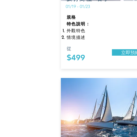
01/19 - 01/23
規格​
特色說明：
外觀特色
情境描述
從
立即預
$499