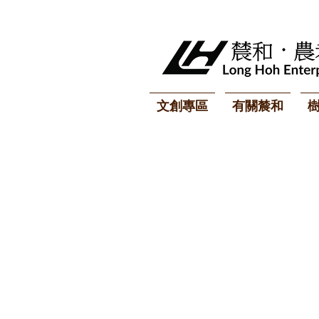
文創專區
有關辳和