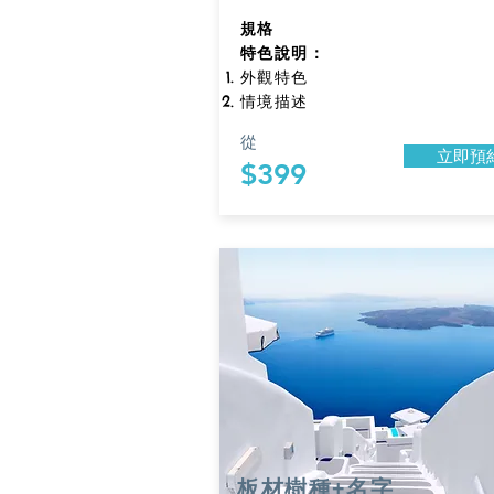
規格​
特色說明：
外觀特色
情境描述
從
立即預
$399
板材樹種+名字