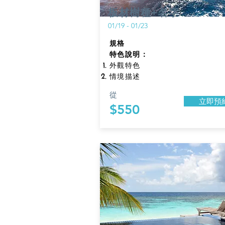
板材樹種+名字
01/19 - 01/23
規格​
特色說明：
外觀特色
情境描述
從
立即預
$550