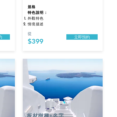
規格​
特色說明：
外觀特色
情境描述
從
約
立即預約
$399
板材樹種+名字