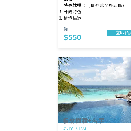
特色說明：
（條列式至多五條）
外觀特色
情境描述
從
立即預
$550
板材樹種+名字
01/19 - 01/23