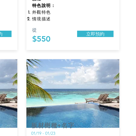
特色說明：
外觀特色
情境描述
從
約
立即預約
$550
板材樹種+名字
01/19 - 01/23