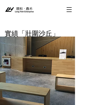
實績「壯圍沙丘」