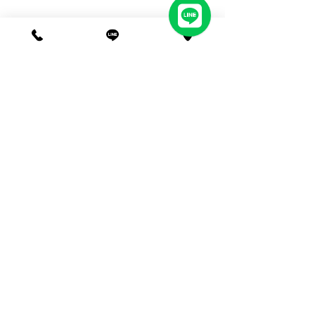
五結業務部(有展示中心)
■
宜蘭縣五結鄉國民南路
3-6
號
★​首都客運五結站徒步
1
分鐘​★​
(03)960-3183
電話:
(03)960-3797
傳真: