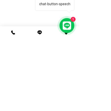
chat-button-speech
1
五結業務部(有展示中心)
■
宜蘭縣五結鄉國民南路
3-6
號
★​首都客運五結站徒步
1
分鐘​★​