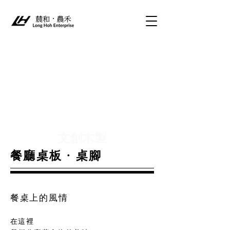
文創木製
・
​餐廳桌板
桌
腳
餐桌上的風情
在這裡